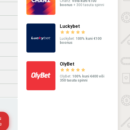
Chanz:
Võta kuni €100
boonus
+ 300 tasuta spinni
Luckybet
Luckybet:
100% kuni €100
boonus
OlyBet
OlyBet:
100% kuni €400 või
350 tasuta spinni
u
e