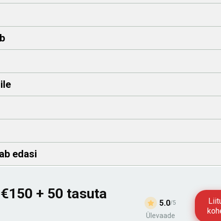
ub
ile
lab edasi
€150 + 50 tasuta
Liit
5.0
/5
koh
Ülevaade