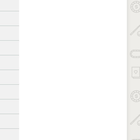
Close
this
module