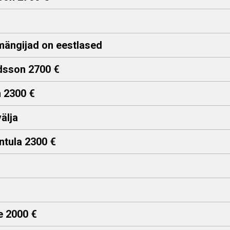
mängijad on eestlased
idsson 2700 €
 2300 €
älja
intula 2300 €
te 2000 €