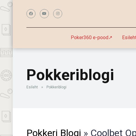
Poker360 e-pood↗
Esileh
Pokkeriblogi
Esileht
»
Pokkeriblogi
Pokkeri Blogi
» Coolbet Op