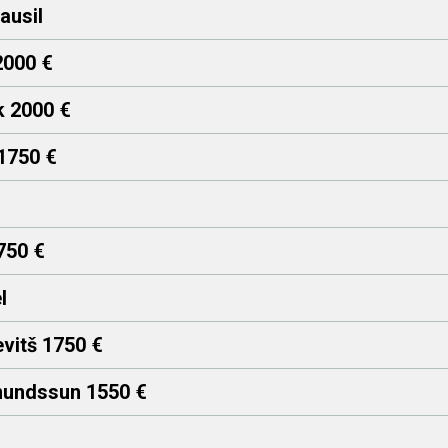
ausil
2000 €
k 2000 €
1750 €
750 €
l
evitš 1750 €
mundssun 1550 €