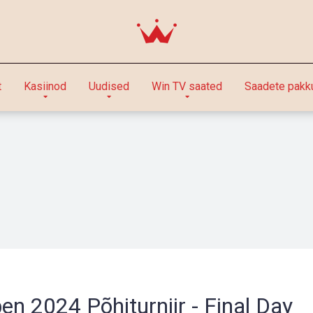
t
Kasiinod
Uudised
Win TV saated
Saadete pakk
en 2024 Põhiturniir - Final Day