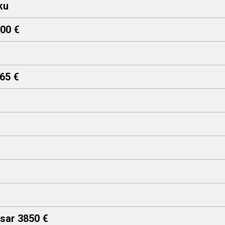
ku
800 €
665 €
A SPINNI
sutamata jätta!
nto, saad koheselt 10 tasuta spinni mängus
ter. Sissemakset pole vaja teha!
tsar 3850 €
eselt tasuta konto.