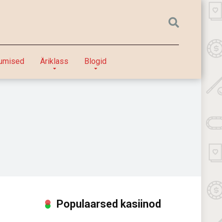
umised
Äriklass
Blogid
Populaarsed kasiinod