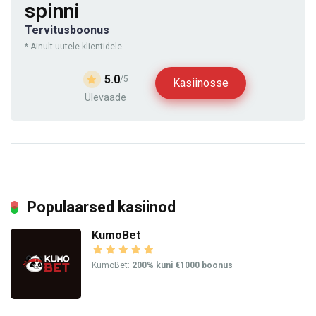
spinni
Tervitusboonus
* Ainult uutele klientidele.
5.0
/5
Kasiinosse
Ülevaade
Populaarsed kasiinod
KumoBet
KumoBet:
200% kuni €1000 boonus