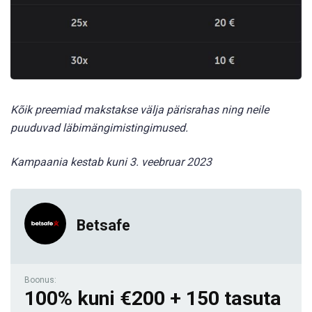
Kõik preemiad makstakse välja pärisrahas ning neile
puuduvad läbimängimistingimused.
Kampaania kestab kuni 3. veebruar 2023
Betsafe
Boonus:
100% kuni €200 + 150 tasuta