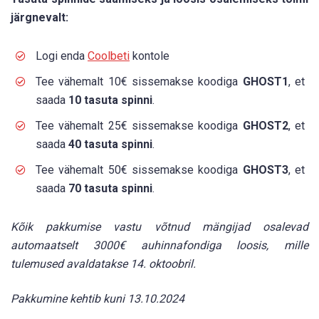
järgnevalt:
Logi enda
Coolbeti
kontole
Tee vähemalt 10€ sissemakse koodiga
GHOST1
, et
saada
10 tasuta spinni
.
Tee vähemalt 25€ sissemakse koodiga
GHOST2
, et
saada
40 tasuta spinni
.
Tee vähemalt 50€ sissemakse koodiga
GHOST3
, et
saada
70 tasuta spinni
.
Kõik pakkumise vastu võtnud mängijad osalevad
automaatselt 3000€ auhinnafondiga loosis, mille
tulemused avaldatakse 14. oktoobril.
Pakkumine kehtib kuni 13.10.2024