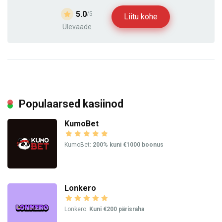
5.0
/5
Liitu kohe
Ülevaade
Populaarsed kasiinod
KumoBet
KumoBet:
200% kuni €1000 boonus
Lonkero
Lonkero:
Kuni €200 pärisraha