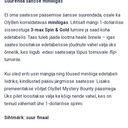
Suurenda šansse miniliigas
Et oma saatesse pääsemise šansse suurendada, osale ka
OlyBeti korraldatavas
miniliigas
. Lihtsalt mängi 1-dollarilise
sisseostuga
3-max Spin & Gold
turniire ja saad koha
edetabelis. Taas tuleb jääda lootma heale õnnele – igas
saates loositakse edetabelisse jõudnute vahel välja üks
õnnelik, kes liigub edasi saatesarja lõpus toimuvale
flip
-
turniirile.
Kui oled eriti usin mängija ning tõused miniliiga edetabeli
liidriks, kindlustad pääsu järgmisse saatesse. Lisaks
premeeritakse võitjat OlyBet Mystery Bounty pääsmega.
Üks pilet loositakse välja ka kõigi nende vahel, kes on
teinud vähemalt ühe 1-dollarilise spinni.
Sihtmärk: suur finaal