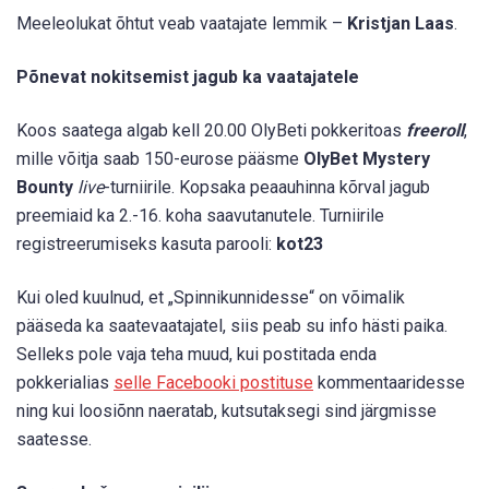
Meeleolukat õhtut veab vaatajate lemmik –
Kristjan Laas
.
Põnevat nokitsemist jagub ka vaatajatele
Koos saatega algab kell 20.00 OlyBeti pokkeritoas
freeroll
,
mille võitja saab 150-eurose pääsme
OlyBet Mystery
Bounty
live
-turniirile. Kopsaka peaauhinna kõrval jagub
preemiaid ka 2.-16. koha saavutanutele. Turniirile
registreerumiseks kasuta parooli:
kot23
Kui oled kuulnud, et „Spinnikunnidesse“ on võimalik
pääseda ka saatevaatajatel, siis peab su info hästi paika.
Selleks pole vaja teha muud, kui postitada enda
pokkerialias
selle Facebooki postituse
kommentaaridesse
ning kui loosiõnn naeratab, kutsutaksegi sind järgmisse
saatesse.