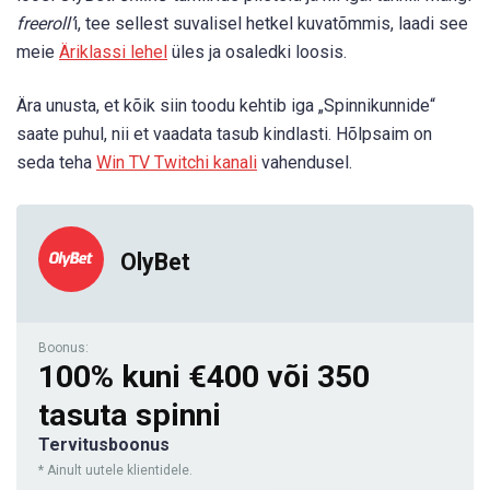
freeroll’
i, tee sellest suvalisel hetkel kuvatõmmis, laadi see
meie
Äriklassi lehel
üles ja osaledki loosis.
Ära unusta, et kõik siin toodu kehtib iga „Spinnikunnide“
saate puhul, nii et vaadata tasub kindlasti. Hõlpsaim on
seda teha
Win TV Twitchi kanali
vahendusel.
OlyBet
Boonus:
100% kuni €400 või 350
tasuta spinni
Tervitusboonus
* Ainult uutele klientidele.