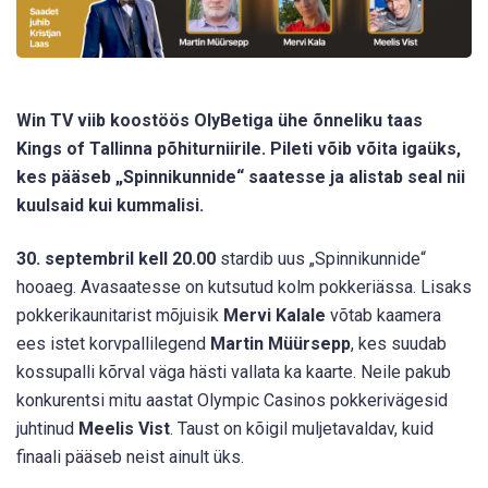
Win TV viib koostöös OlyBetiga ühe õnneliku taas
Kings of Tallinna põhiturniirile. Pileti võib võita igaüks,
kes pääseb „Spinnikunnide“ saatesse ja alistab seal nii
kuulsaid kui kummalisi.
30. septembril kell 20.00
stardib uus „Spinnikunnide“
hooaeg. Avasaatesse on kutsutud kolm pokkeriässa. Lisaks
pokkerikaunitarist mõjuisik
Mervi Kalale
võtab kaamera
ees istet korvpallilegend
Martin Müürsepp
, kes suudab
kossupalli kõrval väga hästi vallata ka kaarte. Neile pakub
konkurentsi mitu aastat Olympic Casinos pokkerivägesid
juhtinud
Meelis Vist
. Taust on kõigil muljetavaldav, kuid
finaali pääseb neist ainult üks.