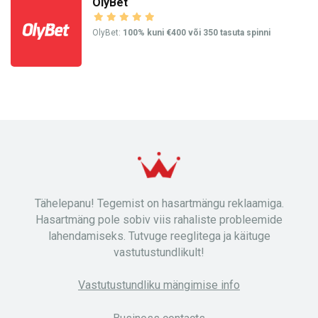
OlyBet
OlyBet:
100% kuni €400 või 350 tasuta spinni
Tähelepanu! Tegemist on hasartmängu reklaamiga.
Hasartmäng pole sobiv viis rahaliste probleemide
lahendamiseks. Tutvuge reeglitega ja käituge
vastutustundlikult!
Vastutustundliku mängimise info