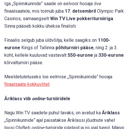
Iga „Spinnikunnide“ saade on eelvoor hooaja
live
finaalsaatele, mis toimub juba
17. detsembril
Olympic Park
Casinos, samaaegselt
Win TV Live pokkeriturniiriga
.
Sinna pääseb kokku üheksa finalisti.
Finaalis selgub juba üldvõitja, kelle saagiks on
1100-
eurone
Kings of Tallinna
põhiturniiri pääse
, ning 2. ja 3.
koht, kellele kuuluvad vastavalt
550-eurone
ja
330-eurone
kõrvalturniiri pääse.
Meeldetuletuseks loe eelmise „Spinnikunnide“ hooaja
finaalsaate kokkuvõtet
.
Äriklass viib
online
-turniiridele
Nagu Win TV saadete puhul tavaks, on avatud ka
Äriklass
.
„Spinnikunnide“ ajal paisatakse Äriklassi jõudnute vahel
loosi OlyBeti
online
-turniiride pileteid ja nii igal tunnil. Mängi