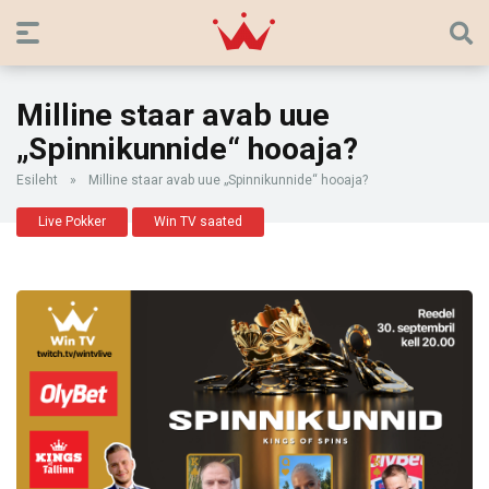
Milline staar avab uue
„Spinnikunnide“ hooaja?
Esileht
»
Milline staar avab uue „Spinnikunnide“ hooaja?
Live Pokker
Win TV saated