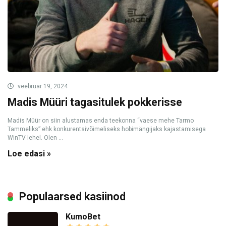
veebruar 19, 2024
Madis Müüri tagasitulek pokkerisse
Madis Müür on siin alustamas enda teekonna “vaese mehe Tarmo
Tammeliks” ehk konkurentsivõimeliseks hobimängijaks kajastamisega
WinTV lehel. Olen ...
Loe edasi »
Populaarsed kasiinod
KumoBet