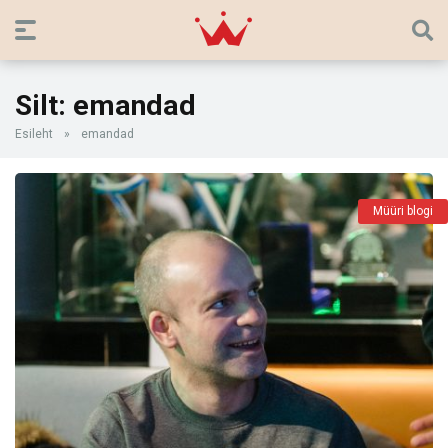
Silt:
emandad
Esileht
»
emandad
Müüri blogi