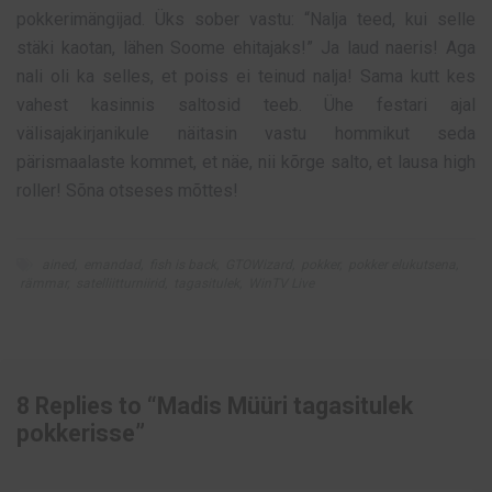
pokkerimängijad. Üks sober vastu: “Nalja teed, kui selle
stäki kaotan, lähen Soome ehitajaks!” Ja laud naeris! Aga
nali oli ka selles, et poiss ei teinud nalja! Sama kutt kes
vahest kasinnis saltosid teeb. Ühe festari ajal
välisajakirjanikule näitasin vastu hommikut seda
pärismaalaste kommet, et näe, nii kõrge salto, et lausa high
roller! Sõna otseses mõttes!
ained
,
emandad
,
fish is back
,
GTOWizard
,
pokker
,
pokker elukutsena
,
rämmar
,
satelliitturniirid
,
tagasitulek
,
WinTV Live
8 Replies to “Madis Müüri tagasitulek
pokkerisse”