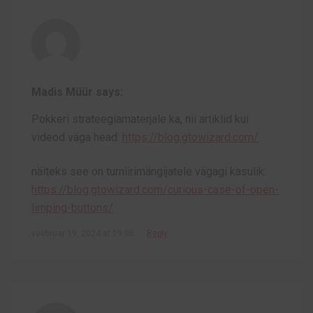
Madis Müür says:
Pokkeri strateegiamaterjale ka, nii artiklid kui
videod väga head:
https://blog.gtowizard.com/
näiteks see on turniirimängijatele vägagi kasulik:
https://blog.gtowizard.com/curious-case-of-open-
limping-buttons/
veebruar 19, 2024 at 19:06
Reply