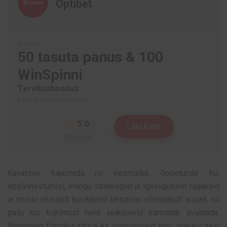
Optibet
Boonus:
50 tasuta panus & 100
WinSpinni
Tervitusboonus
* Ainult uutele klientidele.
5.0
/5
Liitu kohe
Ülevaade
Kavatsen kajastada nii eesmärke, õppetunde kui
ebaõnnestumisi, mängu strateegiat ja igasuguseid naljakaid
ja muidu eluliselt huvitavaid juhtumisi võimalikult ausalt, nii
palju kui trükimust neid seikluseid kannatab avaldada.
Hangoveri filmides juhtus ka igasuguseid asju, aga kui seal