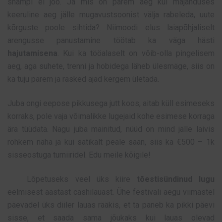
shampi ei joo. Ja mis on parem aeg kui majanduses
keeruline aeg jälle mugavustsoonist välja rabeleda, uute
kõrguste poole sihtida? Niimoodi elus laiapõhjaliselt
arengusse panustamine töötab ka väga hästi
hajutamisena
. Kui ka tööalaselt on võib-olla pingelisem
aeg, aga suhete, trenni ja hobidega läheb ülesmäge, siis on
ka tuju parem ja rasked ajad kergem ületada.
Juba ongi eepose pikkusega jutt koos, aitab küll esimeseks
korraks, pole vaja võimalikke lugejaid kohe esimese korraga
ära tüüdata. Nagu juba mainitud, nüüd on mind jälle laivis
rohkem näha ja kui satikalt peale saan, siis ka €500 – 1k
sisseostuga turniiridel. Edu meile kõigile!
Lõpetuseks veel üks kiire
tõestisündinud lugu
eelmisest aastast cashilauast. Ühe festivali aegu viimastel
päevadel üks diiler lauas rääkis, et ta paneb ka pikki päevi
sisse, et saada sama jõukaks kui lauas olevad