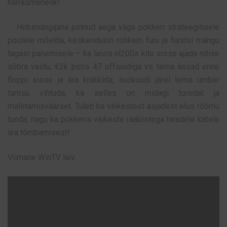
härrasmehelik!
Hobimängijana polnud aega väga pokkeri strateegilisele
poolele mõelda, keskendusin rohkem funi ja fundsi mängu
tagasi panemisele – ka laivis nl200s kilo sisse ajada nitise
sõbra vastu, €2k potis 47 offsuidiga vs tema ässad enne
floppi sisse ja ära kräkkida, suckoudi järel tema ümber
tantsu vihtuda, ka selles on midagi toredat ja
mäletamisväärset. Tuleb ka väikestest asjadest elus rõõmu
tunda, nagu ka pokkeris väikeste rääbistega headele kätele
ära tõmbamisest!
Viimane WinTV laiv