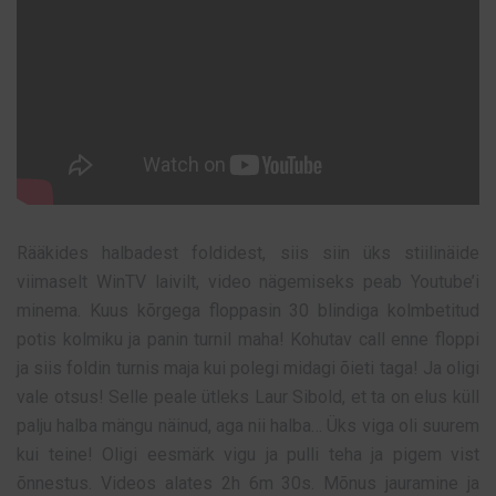
Rääkides halbadest foldidest, siis siin üks stiilinäide
viimaselt WinTV laivilt, video nägemiseks peab Youtube’i
minema. Kuus kõrgega floppasin 30 blindiga kolmbetitud
potis kolmiku ja panin turnil maha! Kohutav call enne floppi
ja siis foldin turnis maja kui polegi midagi õieti taga! Ja oligi
vale otsus! Selle peale ütleks Laur Sibold, et ta on elus küll
palju halba mängu näinud, aga nii halba… Üks viga oli suurem
kui teine! Oligi eesmärk vigu ja pulli teha ja pigem vist
õnnestus. Videos alates 2h 6m 30s. Mõnus jauramine ja