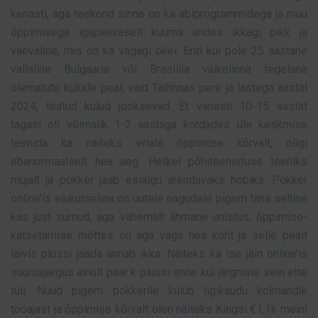
kenasti, aga teekond sinna on ka abiprogrammidega ja muu
õppimisega igapäevaselt kuuma andes ikkagi pikk ja
vaevaline, mis on ka vägagi okei. Eriti kui pole 25 aastane
vallaline Bulgaaria või Brasiilia väikelinna tegelane
olematute kulude peal, vaid Tallinnas pere ja lastega aastal
2024, teatud kulud jooksevad. Et vanasti 10-15 aastat
tagasi oli võimalik 1-2 aastaga kordades üle keskmise
teenida ka näiteks eriala õppimise kõrvalt, oligi
ebanormaalselt hea aeg. Hetkel põhiteenistuse teeniks
mujalt ja pokker jääb esialgu arendavaks hobiks. Pokker
online’is elukutselina on uutele nägudele pigem täna selline
kas just surnud, aga vähemalt ähmane unistus, õppimise-
katsetamise mõttes on aga väga hea koht ja selle pealt
laivis plussi jääda annab ikka. Näiteks ka ise jäin online’is
suurusjärgus ainult paar k plussi enne kui järgmine sein ette
tuli. Nüüd pigem pokkerile kulub ligikaudu kolmandik
tööajast ja õppimise kõrvalt olen näiteks Kingsi €1,1k meini