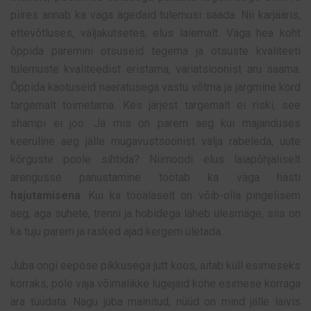
piires annab ka väga ägedaid tulemusi saada. Nii karjääris,
ettevõtluses, väljakutsetes, elus laiemalt. Väga hea koht
õppida paremini otsuseid tegema ja otsuste kvaliteeti
tulemuste kvaliteedist eristama, variatsioonist aru saama.
Õppida kaotuseid naeratusega vastu võtma ja järgmine kord
targemalt toimetama. Kes järjest targemalt ei riski, see
shampi ei joo. Ja mis on parem aeg kui majanduses
keeruline aeg jälle mugavustsoonist välja rabeleda, uute
kõrguste poole sihtida? Niimoodi elus laiapõhjaliselt
arengusse panustamine töötab ka väga hästi
hajutamisena
. Kui ka tööalaselt on võib-olla pingelisem
aeg, aga suhete, trenni ja hobidega läheb ülesmäge, siis on
ka tuju parem ja rasked ajad kergem ületada.
Juba ongi eepose pikkusega jutt koos, aitab küll esimeseks
korraks, pole vaja võimalikke lugejaid kohe esimese korraga
ära tüüdata. Nagu juba mainitud, nüüd on mind jälle laivis