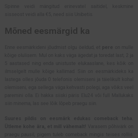
Spinne veidi mängitud erinevatel saitidel, keskmine
sisseost veidi alla €5, need siis Unibetis.
Mõned eesmärgid ka
Enne eesmärkideni jõudmist olgu öeldud, et
pere
on mulle
kõige olulisem. Mul on kaks väga ägedat ja toredat last, 2 ja
5 aastased ning enda unistuste elukaaslane, kes kõik on
ilmselgelt mulle kõige kallimad. Siin on eesmärkideks ka
lastega olles jõuda 0 telefonis olemiseni ja täielikult kohal
olemiseni, ega sellega väga kehvasti polegi, aga võiks veel
paremini olla. Ei hakka siiski päris Elu24 või full Mallukaks
siin minema, las see lõik lõpeb praegu siin.
Suures pildis on eesmärk edukas comeback teha.
Ütleme kohe ära, et mill vähemalt!
Varasem põhivärk on
praegu pausil, pigem tuleb comeback mingis teises rollis.