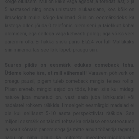
kõige olulisem. Mul on kaks väga ägedat ja toredat last, 2 ja
5 aastased ning enda unistuste elukaaslane, kes kõik on
ilmselgelt mulle kõige kallimad. Siin on eesmärkideks ka
lastega olles jõuda 0 telefonis olemiseni ja täielikult kohal
olemiseni, ega sellega väga kehvasti polegi, aga võiks veel
paremini olla. Ei hakka siiski päris Elu24 või full Mallukaks
siin minema, las see lõik lõpeb praegu siin.
Suures pildis on eesmärk edukas comeback teha.
Ütleme kohe ära, et mill vähemalt!
Varasem põhivärk on
praegu pausil, pigem tuleb comeback mingis teises rollis.
Plaan areneb, mingid asjad on töös, kiren siis kui midagi
natuke juba munetud on, vast saab juba lähikuudel või
nädalatel rohkem rääkida. Ilmselgelt eesmärgid madalad ei
ole kui sellisest 5-10 aasta perspektiivist rääkida. See
miljoni eesmärk on täiesti tehtav ka erialase eneseteostuse
ja sealt kõrvale panemisega (ja mitte ainult tööandja tagant!)
nagu on näha olnud ka mitmete investeerimisblogijate