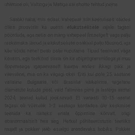
uhamine oli, Valtingu ja Matiga sai shotte tehtud jnejne.
Saabki näha, mis edasi. Vahepeal siin keerulises oludes
olles proovisin ka uuesti
elukutselisele
rajale tagasi
pöörduda, aga netis on mäng vahepeal ilmselgelt väga palju
raskemaks läinud ja elukutseliste osakaal palju tõusnud, iga
käe võidu nimel peab palju nuputama. Tipud teenivad väga
kenasti, aga teekond sinna on ka abiprogrammidega ja muu
õppimisega igapäevaselt kuuma andes ikkagi pikk ja
vaevaline, mis on ka vägagi okei. Eriti kui pole 25 aastane
vallaline Bulgaaria või Brasiilia väikelinna tegelane
olematute kulude peal, vaid Tallinnas pere ja lastega aastal
2024, teatud kulud jooksevad. Et vanasti 10-15 aastat
tagasi oli võimalik 1-2 aastaga kordades üle keskmise
teenida ka näiteks eriala õppimise kõrvalt, oligi
ebanormaalselt hea aeg. Hetkel põhiteenistuse teeniks
mujalt ja pokker jääb esialgu arendavaks hobiks. Pokker