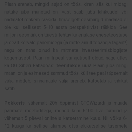
Plaan areneb, mingid asjad on töös, kiren siis kui midagi
natuke juba munetud on, vast saab juba lähikuudel või
nädalatel rohkem rääkida. Ilmselgelt eesmärgid madalad ei
ole kui sellisest 5-10 aasta perspektiivist rääkida. See
miljoni eesmärk on täiesti tehtav ka erialase eneseteostuse
ja sealt kõrvale panemisega (ja mitte ainult tööandja tagant!)
nagu on näha olnud ka mitmete investeerimisblogijate
kogemusest. Paari milli peal sai ajutiselt oldud, nagu ütles
ka OG Siberi Rahaboss:
teenitakse uus!
Plaan juba mingi
maani on ja esimesed sammud töös, küll tee peal täpsemalt
välja mõtleb, sinnamaale välja areneb, katsetab ja sihikut
sätib.
Pokkeris
: vähemalt 20h õppimist GTOWizardi ja muude
parimate meetoditega, mõned kuni €100 live turniirid ja
vähemalt 5 päeval online’is katsetamine kuus. Nii võiks 6-
12 kuuga ka sellise alumise otsa elukutselise tasemele