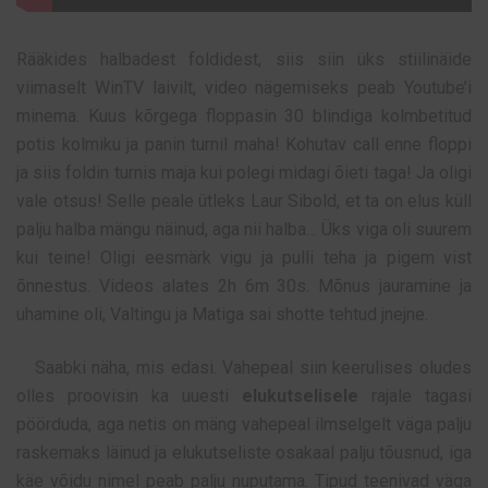
Rääkides halbadest foldidest, siis siin üks stiilinäide
viimaselt WinTV laivilt, video nägemiseks peab Youtube’i
minema. Kuus kõrgega floppasin 30 blindiga kolmbetitud
potis kolmiku ja panin turnil maha! Kohutav call enne floppi
ja siis foldin turnis maja kui polegi midagi õieti taga! Ja oligi
vale otsus! Selle peale ütleks Laur Sibold, et ta on elus küll
palju halba mängu näinud, aga nii halba… Üks viga oli suurem
kui teine! Oligi eesmärk vigu ja pulli teha ja pigem vist
õnnestus. Videos alates 2h 6m 30s. Mõnus jauramine ja
uhamine oli, Valtingu ja Matiga sai shotte tehtud jnejne.
Saabki näha, mis edasi. Vahepeal siin keerulises oludes
olles proovisin ka uuesti
elukutselisele
rajale tagasi
pöörduda, aga netis on mäng vahepeal ilmselgelt väga palju
raskemaks läinud ja elukutseliste osakaal palju tõusnud, iga
käe võidu nimel peab palju nuputama. Tipud teenivad väga