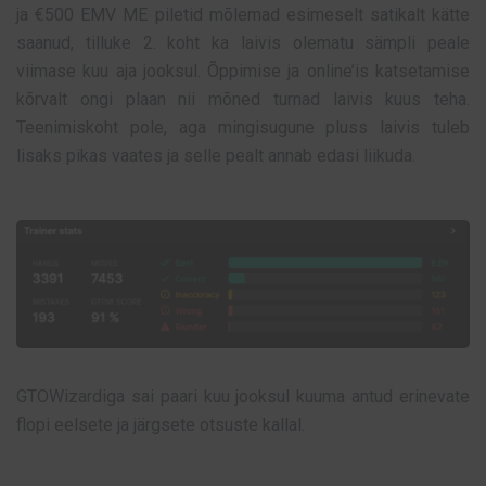
ja €500 EMV ME piletid mõlemad esimeselt satikalt kätte
saanud, tilluke 2. koht ka laivis olematu sämpli peale
viimase kuu aja jooksul. Õppimise ja online’is katsetamise
kõrvalt ongi plaan nii mõned turnad laivis kuus teha.
Teenimiskoht pole, aga mingisugune pluss laivis tuleb
lisaks pikas vaates ja selle pealt annab edasi liikuda.
GTOWizardiga sai paari kuu jooksul kuuma antud erinevate
flopi eelsete ja järgsete otsuste kallal.