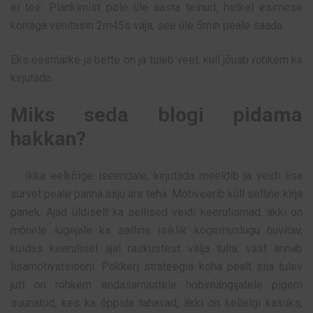
ei tee. Plankimist pole üle aasta teinud, hetkel esimese
korraga venitasin 2m45s väja, see üle 5min peale saada.
Eks eesmärke ja bette on ja tuleb veel, küll jõuab rohkem ka
kirjutada.
Miks seda blogi pidama
hakkan?
Ikka eelkõige iseendale, kirjutada meeldib ja veidi lisa
survet peale panna asju ära teha. Motiveerib küll selline kirja
panek. Ajad üldiselt ka sellised veidi keerulismad, äkki on
mõnele lugejale ka selline isiklik kogemuslugu huvitav,
kuidas keerulisel ajal raskustest välja tulla, vast annab
lisamotivatsiooni. Pokkeri strateegia koha pealt siia tulev
jutt on rohkem endasarnastele hobimängijatele pigem
suunatud, kes ka õppida tahavad, äkki on kellelgi kasuks,