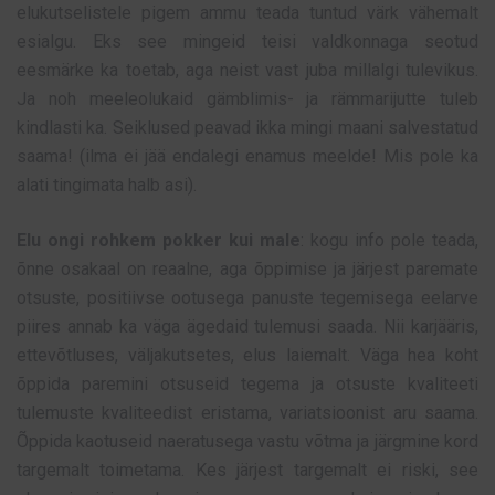
elukutselistele pigem ammu teada tuntud värk vähemalt
esialgu. Eks see mingeid teisi valdkonnaga seotud
eesmärke ka toetab, aga neist vast juba millalgi tulevikus.
Ja noh meeleolukaid gämblimis- ja rämmarijutte tuleb
kindlasti ka. Seiklused peavad ikka mingi maani salvestatud
saama! (ilma ei jää endalegi enamus meelde! Mis pole ka
alati tingimata halb asi).
Elu ongi rohkem pokker kui male
: kogu info pole teada,
õnne osakaal on reaalne, aga õppimise ja järjest paremate
otsuste, positiivse ootusega panuste tegemisega eelarve
piires annab ka väga ägedaid tulemusi saada. Nii karjääris,
ettevõtluses, väljakutsetes, elus laiemalt. Väga hea koht
õppida paremini otsuseid tegema ja otsuste kvaliteeti
tulemuste kvaliteedist eristama, variatsioonist aru saama.
Õppida kaotuseid naeratusega vastu võtma ja järgmine kord
targemalt toimetama. Kes järjest targemalt ei riski, see