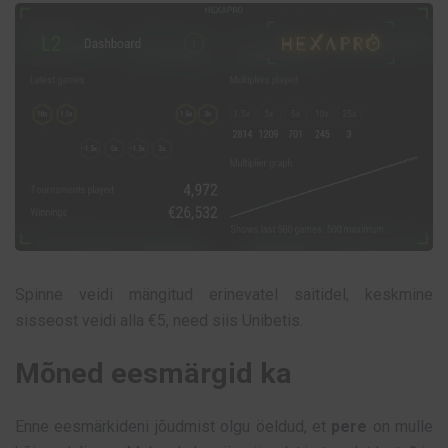
Spinne veidi mängitud erinevatel saitidel, keskmine
sisseost veidi alla €5, need siis Unibetis.
Mõned eesmärgid ka
Enne eesmärkideni jõudmist olgu öeldud, et
pere
on mulle