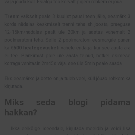
välja jõuda küll. Esialgu töö kõrvalt pigem rohkem ei jõua.
Trenn
: vaikselt peale 3 kuulist pausi teen jälle, eesmärk 3
korda nädalas keskmiselt trenni teha sh joosta, praeguse
12-15km/nädalas pealt üle 20km ja aastas vähemalt 2
poolmaratoni teha. Selle 2 poolmaratoni eesmärgile panen
ka
€500 heategevusbet
i vahele endaga, kui see aasta ära
ei tee. Plankimist pole üle aasta teinud, hetkel esimese
korraga venitasin 2m45s väja, see üle 5min peale saada.
Eks eesmärke ja bette on ja tuleb veel, küll jõuab rohkem ka
kirjutada.
Miks seda blogi pidama
hakkan?
Ikka eelkõige iseendale, kirjutada meeldib ja veidi lisa