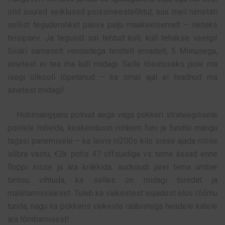
olid suured seiklused poissmeesteõhtul, siis meil nimetati
sellist teguderohket päeva palju maakeelsemalt – näiteks
teisipäev. Ja tegusid sai tehtud küll, küll tehakse veelgi!
Siiski sarnaselt vendadega teistelt emadelt, 5 Miinusega,
ainetest ei tea ma küll midagi. Selle tõestuseks pole ma
isegi ülikooli lõpetanud – ka omal ajal ei teadnud ma
ainetest midagi!
Hobimängijana polnud aega väga pokkeri strateegilisele
poolele mõelda, keskendusin rohkem funi ja fundsi mängu
tagasi panemisele – ka laivis nl200s kilo sisse ajada nitise
sõbra vastu, €2k potis 47 offsuidiga vs tema ässad enne
floppi sisse ja ära kräkkida, suckoudi järel tema ümber
tantsu vihtuda, ka selles on midagi toredat ja
mäletamisväärset. Tuleb ka väikestest asjadest elus rõõmu
tunda, nagu ka pokkeris väikeste rääbistega headele kätele
ära tõmbamisest!