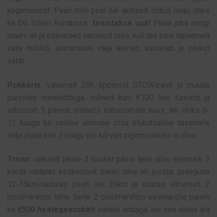
kogemusest. Paari milli peal sai ajutiselt oldud, nagu ütles
ka OG Siberi Rahaboss:
teenitakse uus!
Plaan juba mingi
maani on ja esimesed sammud töös, küll tee peal täpsemalt
välja mõtleb, sinnamaale välja areneb, katsetab ja sihikut
sätib.
Pokkeris
: vähemalt 20h õppimist GTOWizardi ja muude
parimate meetoditega, mõned kuni €100 live turniirid ja
vähemalt 5 päeval online’is katsetamine kuus. Nii võiks 6-
12 kuuga ka sellise alumise otsa elukutselise tasemele
välja jõuda küll. Esialgu töö kõrvalt pigem rohkem ei jõua.
Trenn
: vaikselt peale 3 kuulist pausi teen jälle, eesmärk 3
korda nädalas keskmiselt trenni teha sh joosta, praeguse
12-15km/nädalas pealt üle 20km ja aastas vähemalt 2
poolmaratoni teha. Selle 2 poolmaratoni eesmärgile panen
ka
€500 heategevusbet
i vahele endaga, kui see aasta ära