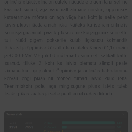
online’is elukutselina on uutele nägudele pigem täna selline
kas just surnud, aga vähemalt ähmane unistus, õppimise-
katsetamise mõttes on aga väga hea koht ja selle pealt
laivis plussi jääda annab ikka. Näiteks ka ise jäin online’is
suurusjärgus ainult paar k plussi enne kui järgmine sein ette
tuli. Nüüd pigem pokkerile kulub ligikaudu kolmandik
tööajast ja õppimise kõrvalt olen näiteks Kingsi €1,1k meini
ja €500 EMV ME piletid mõlemad esimeselt satikalt kätte
saanud, tilluke 2. koht ka laivis olematu sämpli peale
viimase kuu aja jooksul. Õppimise ja online’is katsetamise
kõrvalt ongi plaan nii mõned turnad laivis kuus teha.
Teenimiskoht pole, aga mingisugune pluss laivis tuleb
lisaks pikas vaates ja selle pealt annab edasi liikuda.