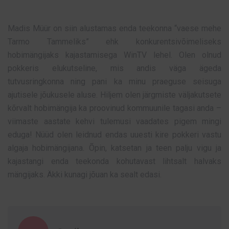
Madis Müür on siin alustamas enda teekonna “vaese mehe
Tarmo Tammeliks” ehk konkurentsivõimeliseks
hobimängijaks kajastamisega WinTV lehel. Olen olnud
pokkeris elukutseline, mis andis väga ägeda
tutvusringkonna ning pani ka minu praeguse seisuga
ajutisele jõukusele aluse. Hiljem olen järgmiste väljakutsete
kõrvalt hobimängija ka proovinud kommuunile tagasi anda –
viimaste aastate kehvi tulemusi vaadates pigem mingi
eduga! Nüüd olen leidnud endas uuesti kire pokkeri vastu
algaja hobimängijana. Õpin, katsetan ja teen palju vigu ja
kajastangi enda teekonda kohutavast lihtsalt halvaks
mängijaks. Äkki kunagi jõuan ka sealt edasi.