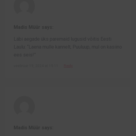
Madis Müür says:
Läbi aegade üks paremaid lugusid võitis Eesti
Laulu: “Laena mulle kannelt, Puuluup, mul on kasiino
ees seis!”
veebruar 19, 2024 at 19:11
Reply
Madis Müür says: