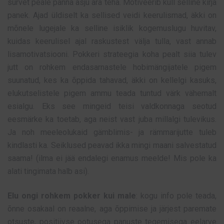
survet peale panna asju ära teha. Motiveerib küll selline kirja
panek. Ajad üldiselt ka sellised veidi keerulismad, äkki on
mõnele lugejale ka selline isiklik kogemuslugu huvitav,
kuidas keerulisel ajal raskustest välja tulla, vast annab
lisamotivatsiooni. Pokkeri strateegia koha pealt siia tulev
jutt on rohkem endasarnastele hobimängijatele pigem
suunatud, kes ka õppida tahavad, äkki on kellelgi kasuks,
elukutselistele pigem ammu teada tuntud värk vähemalt
esialgu. Eks see mingeid teisi valdkonnaga seotud
eesmärke ka toetab, aga neist vast juba millalgi tulevikus.
Ja noh meeleolukaid gämblimis- ja rämmarijutte tuleb
kindlasti ka. Seiklused peavad ikka mingi maani salvestatud
saama! (ilma ei jää endalegi enamus meelde! Mis pole ka
alati tingimata halb asi).
Elu ongi rohkem pokker kui male
: kogu info pole teada,
õnne osakaal on reaalne, aga õppimise ja järjest paremate
otsuste, positiivse ootusega panuste tegemisega eelarve