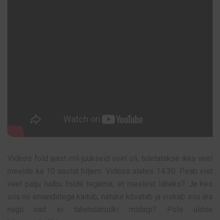
Videos fold ajast mil juukseid veel oli, tuletatakse ikka veel
meelde ka 10 aastat hiljem. Videos alates 14.30. Peab vist
veel palju halbu folde tegema, et meelest läheks? Ja kes
siis nii emandatega käitub, natuke kõvatab ja viskab siis ära
nagu nad ei tähendanudki midagi? Pole üldse