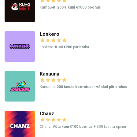
KumoBet:
200% kuni €1000 boonus
Lonkero
Lonkero:
Kuni €200 pärisraha
Kanuuna
Kanuuna:
200 tasuta keerutust - võidud pärisrahas
Chanz
Chanz:
Võta kuni €100 boonus
+ 300 tasuta spinni