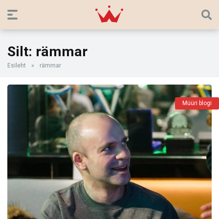
Silt:
rämmar
Esileht
»
rämmar
Müüri blogi