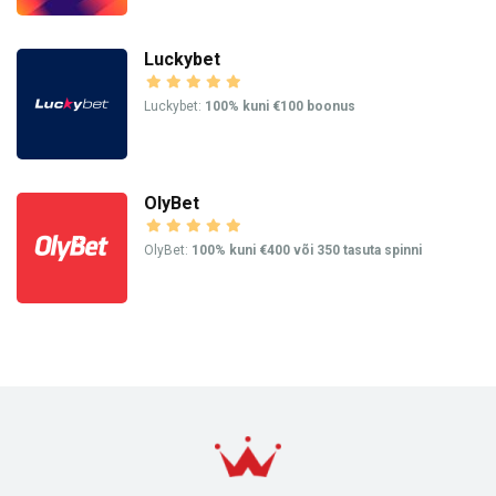
Luckybet
Luckybet:
100% kuni €100 boonus
OlyBet
OlyBet:
100% kuni €400 või 350 tasuta spinni