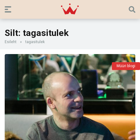
Silt:
tagasitulek
Esileht
»
tagasitulek
Müüri blogi