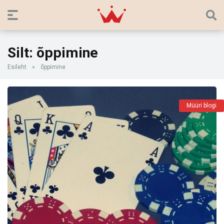
Silt:
õppimine
Esileht
»
õppimine
Müüri blogi