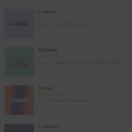
Lonkero
Lonkero:
Kuni €200 pärisraha
Kanuuna
Kanuuna:
200 tasuta keerutust - võidud pärisrahas
Chanz
Chanz:
Võta kuni €100 boonus
+ 300 tasuta spinni
Luckybet