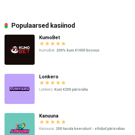
Populaarsed kasiinod
KumoBet
KumoBet:
200% kuni €1000 boonus
Lonkero
Lonkero:
Kuni €200 pärisraha
Kanuuna
Kanuuna:
200 tasuta keerutust - võidud pärisrahas