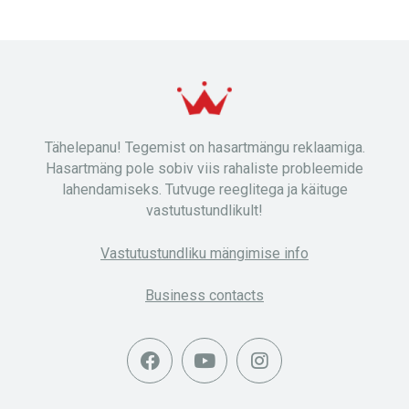
Tähelepanu! Tegemist on hasartmängu reklaamiga.
Hasartmäng pole sobiv viis rahaliste probleemide
lahendamiseks. Tutvuge reeglitega ja käituge
vastutustundlikult!
Vastutustundliku mängimise info
Business contacts