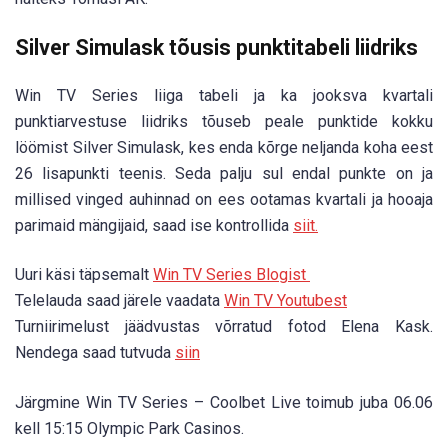
Silver Simulask tõusis punktitabeli liidriks
Win TV Series liiga tabeli ja ka jooksva kvartali
punktiarvestuse liidriks tõuseb peale punktide kokku
löömist Silver Simulask, kes enda kõrge neljanda koha eest
26 lisapunkti teenis. Seda palju sul endal punkte on ja
millised vinged auhinnad on ees ootamas kvartali ja hooaja
parimaid mängijaid, saad ise kontrollida
siit.
Uuri käsi täpsemalt
Win TV Series Blogist
Telelauda saad järele vaadata
Win TV Youtubest
Turniirimelust jäädvustas võrratud fotod Elena Kask.
Nendega saad tutvuda
siin
Järgmine Win TV Series – Coolbet Live toimub juba 06.06
kell 15:15 Olympic Park Casinos.