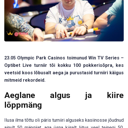
23.05 Olympic Park Casinos toimunud Win TV Series –
Optibet Live turniir tõi kokku 100 pokkerisõpra, kes
veetsid koos lõbusalt aega ja purustasid turniiri käigus
mitmeid rekordeid.
Aeglane algus ja kiire
lõppmäng
Ilusa ilma tõttu oli päris turniiri alguseks kasiinosse jõudnud
ainult 50 mängijat, aga üsna kiirelt liitus veel teinegi 50.