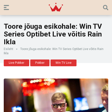
Toore jõuga esikohale: Win TV
Series Optibet Live võitis Rain
Ikla
Esileht
»
Toore jõuga esikohale: Win TV Series Optibet Live võitis Rain
Ikla
Live Pokker
Pokker
Win TV Live