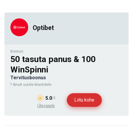
Optibet
Boonus:
50 tasuta panus & 100
WinSpinni
Tervitusboonus
* Ainult uutele klientidele.
5.0
/5
Liitu kohe
Ülevaade