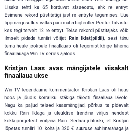
Lisaks tehti ka 65 korduvat sisseostu, ehk re entryt.
Esimene rekord püstitatigi just re entryte tegemises. Uue
tippmargi selles vallas pani maha highroller Peeter Talviste,
kes tegi tervelt 12 re entryt. Teise rekordi püstitajaks võib
ilmselt pidada turniiri võitjat
Rain Iklat(pildil)
, sest tänu
tema heale jooksule finaallauas oli tegemist kõige lühema
finaallauaga Win TV series ajaloos.
Kristjan Laas avas mängijatele viisakalt
finaallaua ukse
Win TV legendaarne kommentaator Kristjan Laas oli heas
hoos ja jõudis korraliku stäkiga täiesti finaallaua lävele.
Nagu ka paljud teised kaasmängijad, põrkus ta pidevalt
kokku Rain Iklaga ja üleüldise trendina väljus nendest
kokkupõrgetest võitjana Rain. Sedasi juhtuski, et Kristjan
lõpetas turniiri 10. koha ja 320 € suuruse auhinnarahaga ja