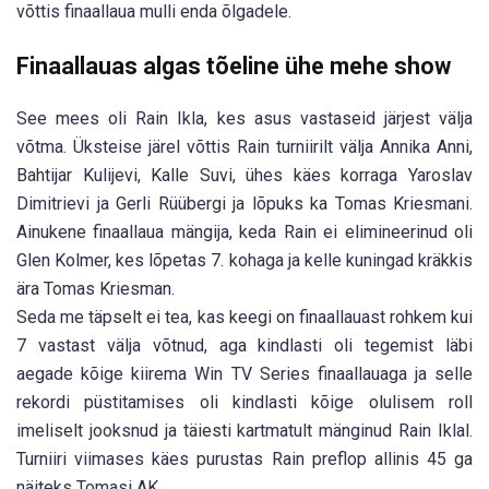
võttis finaallaua mulli enda õlgadele.
Finaallauas algas tõeline ühe mehe show
See mees oli Rain Ikla, kes asus vastaseid järjest välja
võtma. Üksteise järel võttis Rain turniirilt välja Annika Anni,
Bahtijar Kulijevi, Kalle Suvi, ühes käes korraga Yaroslav
Dimitrievi ja Gerli Rüübergi ja lõpuks ka Tomas Kriesmani.
Ainukene finaallaua mängija, keda Rain ei elimineerinud oli
Glen Kolmer, kes lõpetas 7. kohaga ja kelle kuningad kräkkis
ära Tomas Kriesman.
Seda me täpselt ei tea, kas keegi on finaallauast rohkem kui
7 vastast välja võtnud, aga kindlasti oli tegemist läbi
aegade kõige kiirema Win TV Series finaallauaga ja selle
rekordi püstitamises oli kindlasti kõige olulisem roll
imeliselt jooksnud ja täiesti kartmatult mänginud Rain Iklal.
Turniiri viimases käes purustas Rain preflop allinis 45 ga
näiteks Tomasi AK.