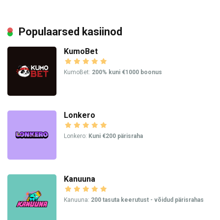
Populaarsed kasiinod
KumoBet
KumoBet:
200% kuni €1000 boonus
Lonkero
Lonkero:
Kuni €200 pärisraha
Kanuuna
Kanuuna:
200 tasuta keerutust - võidud pärisrahas