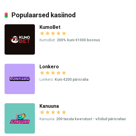
Populaarsed kasiinod
KumoBet
KumoBet:
200% kuni €1000 boonus
Lonkero
Lonkero:
Kuni €200 pärisraha
Kanuuna
Kanuuna:
200 tasuta keerutust - võidud pärisrahas