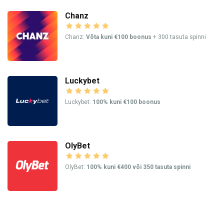
Chanz
Chanz:
Võta kuni €100 boonus
+ 300 tasuta spinni
Luckybet
Luckybet:
100% kuni €100 boonus
OlyBet
OlyBet:
100% kuni €400 või 350 tasuta spinni