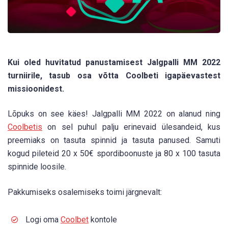
Kui oled huvitatud panustamisest Jalgpalli MM 2022
turniirile, tasub osa võtta Coolbeti igapäevastest
missioonidest.
Lõpuks on see käes! Jalgpalli MM 2022 on alanud ning
Coolbetis
on sel puhul palju erinevaid ülesandeid, kus
preemiaks on tasuta spinnid ja tasuta panused. Samuti
kogud pileteid 20 x 50€ spordiboonuste ja 80 x 100 tasuta
spinnide loosile.
Pakkumiseks osalemiseks toimi järgnevalt:
Logi oma
Coolbet
kontole