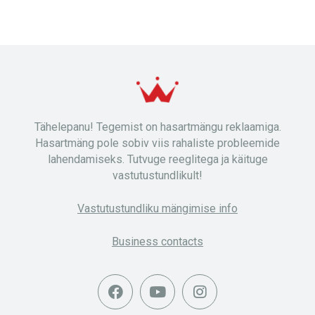
Tähelepanu! Tegemist on hasartmängu reklaamiga.
Hasartmäng pole sobiv viis rahaliste probleemide
lahendamiseks. Tutvuge reeglitega ja käituge
vastutustundlikult!
Vastutustundliku mängimise info
Business contacts