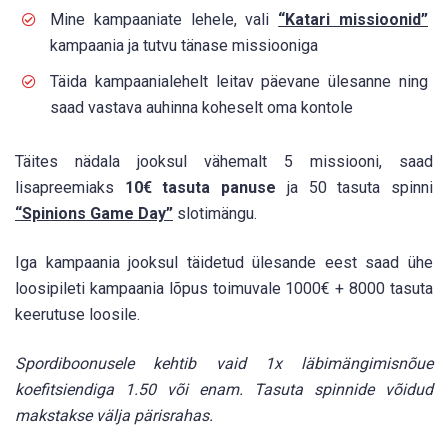
Mine kampaaniate lehele, vali
“Katari missioonid”
kampaania ja tutvu tänase missiooniga
Täida kampaanialehelt leitav päevane ülesanne ning
saad vastava auhinna koheselt oma kontole
Täites nädala jooksul vähemalt 5 missiooni, saad
lisapreemiaks
10€ tasuta panuse
ja 50 tasuta spinni
“Spinions Game Day”
slotimängu.
Iga kampaania jooksul täidetud ülesande eest saad ühe
loosipileti kampaania lõpus toimuvale 1000€ + 8000 tasuta
keerutuse loosile.
Spordiboonusele kehtib vaid 1x läbimängimisnõue
koefitsiendiga 1.50 või enam. Tasuta spinnide võidud
makstakse välja pärisrahas.