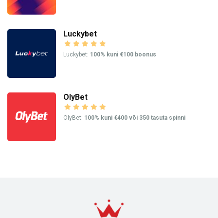
Luckybet
Luckybet:
100% kuni €100 boonus
OlyBet
OlyBet:
100% kuni €400 või 350 tasuta spinni