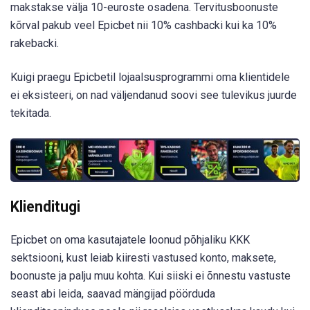
makstakse välja 10-euroste osadena. Tervitusboonuste
kõrval pakub veel Epicbet nii 10% cashbacki kui ka 10%
rakebacki.
Kuigi praegu Epicbetil lojaalsusprogrammi oma klientidele
ei eksisteeri, on nad väljendanud soovi see tulevikus juurde
tekitada.
Klienditugi
Epicbet on oma kasutajatele loonud põhjaliku KKK
sektsiooni, kust leiab kiiresti vastused konto, maksete,
boonuste ja palju muu kohta. Kui siiski ei õnnestu vastuste
seast abi leida, saavad mängijad pöörduda