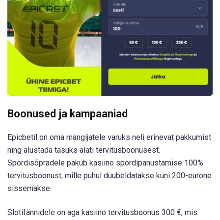
Clos
this
mod
10 TASUTA SPINNI
Superdiil mida ei saa kasutamata jätta!
Avades Coolbet kasiinos konto, saad koheselt 10 tasuta spinni
mängus Coolbet Bonanza Super Scatter. Sissemakset pole vaja
Boonused ja kampaaniad
teha!
KLIKI SIIN
, et avada koheselt tasuta konto.
Epicbetil on oma mängijatele varuks neli erinevat pakkumist
ning alustada tasuks alati tervitusboonusest.
KASUTAN SUPERPAKKUMIST
Spordisõpradele pakub kasiino spordipanustamise 100%
tervitusboonust, mille puhul duubeldatakse kuni 200-eurone
sissemakse.
Slotifännidele on aga kasiino tervitusboonus 300 €, mis