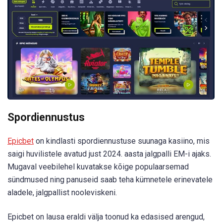
Spordiennustus
Epicbet
on kindlasti spordiennustuse suunaga kasiino, mis
saigi huvilistele avatud just 2024. aasta jalgpalli EM-i ajaks.
Mugaval veebilehel kuvatakse kõige populaarsemad
sündmused ning panuseid saab teha kümnetele erinevatele
aladele, jalgpallist nooleviskeni.
Epicbet on lausa eraldi välja toonud ka edasised arengud,