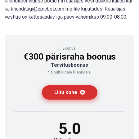
klienditeeninduse poole nii reaalajas vestlusakna kaudu kui
ka klienditugi@epicbet.com meilile kirjutades. Reaalajas
vestlus on kättesaadav iga päev vahemikus 09.00-08.00.
Boonus:
€300 pärisraha boonus
Tervitusboonus
* Ainult uutele klientidele.
Liitu kohe
5.0