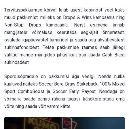
Tervituspakkumise kõrval leiab uuest kasiinost veel kaks
muud pakkumist, milleks on Drops & Wins kampaania ning
Non-Stop Drops kampaania. Neist esimene annab
mängijatele võimaluse keerutada aeg-ajalt õnneratast,
osaleda igapäevastel turniiridel ja saada osa ahvatlevatest
auhinnafondidest. Teise pakkumise raames saab jällegi
valitud mänge mängides juhuslikult osa saada Cash Blast
auhindadest.
Spordisõpradele on pakkumisi aga veelgi. Nende hulka
kuuluvad näiteks Soccer Bore Draw Stakeback, 100% Mixed
Sport ComboBoost ja Soccer Early Payout. Nendega on
võimalik saada panus rahana tagasi, kahekordistada oma
võite ning saada võit varem kätte.