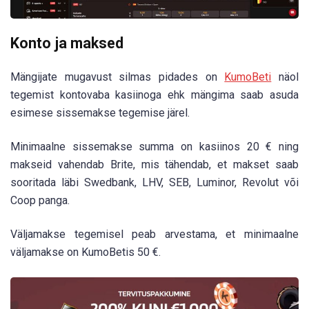
Konto ja maksed
Mängijate mugavust silmas pidades on
KumoBeti
näol
tegemist kontovaba kasiinoga ehk mängima saab asuda
esimese sissemakse tegemise järel.
Minimaalne sissemakse summa on kasiinos 20 € ning
makseid vahendab Brite, mis tähendab, et makset saab
sooritada läbi Swedbank, LHV, SEB, Luminor, Revolut või
Coop panga.
Väljamakse tegemisel peab arvestama, et minimaalne
väljamakse on KumoBetis 50 €.