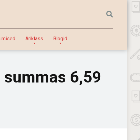
umised
Äriklass
Blogid
ti summas 6,59