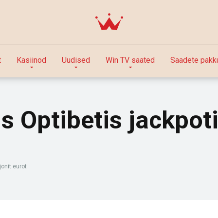
t
Kasiinod
Uudised
Win TV saated
Saadete pakk
is Optibetis jackpo
onit eurot