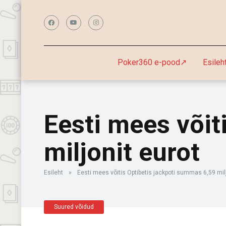
Poker360 e-pood↗
Esileh
Eesti mees võit
miljonit eurot
Esileht
»
Eesti mees võitis Optibetis jackpoti summas 6,59 milj
Suured võidud