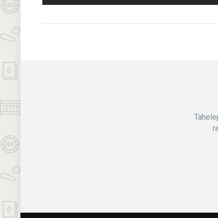
Tähele
r