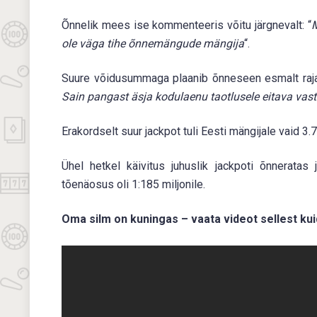
Õnnelik mees ise kommenteeris võitu järgnevalt: “
M
ole väga tihe õnnemängude mängija
“.
Suure võidusummaga plaanib õnneseen esmalt raja
Sain pangast äsja kodulaenu taotlusele eitava vast
Erakordselt suur jackpot tuli Eesti mängijale vaid
Ühel hetkel käivitus juhuslik jackpoti õnnerata
tõenäosus oli 1:185 miljonile.
Oma silm on kuningas – vaata videot sellest kui