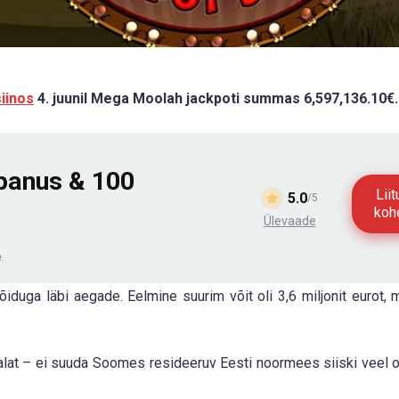
iinos
4. juunil Mega Moolah jackpoti summas 6,597,136.10€.
 panus & 100
Liit
5.0
/5
koh
Ülevaade
.
duga läbi aegade. Eelmine suurim võit oli 3,6 miljonit eurot, 
dalat – ei suuda Soomes resideeruv Eesti noormees siiski veel