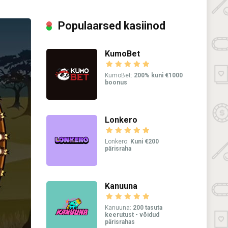
Populaarsed kasiinod
KumoBet
KumoBet:
200% kuni €1000
boonus
Lonkero
Lonkero:
Kuni €200
pärisraha
Kanuuna
Kanuuna:
200 tasuta
keerutust - võidud
pärisrahas