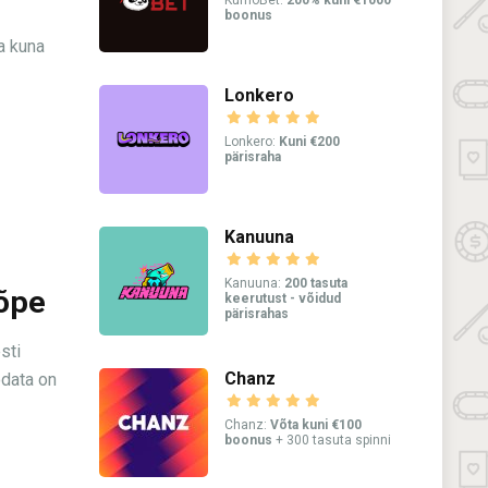
KumoBet:
200% kuni €1000
boonus
a kuna
Lonkero
Lonkero:
Kuni €200
pärisraha
Kanuuna
Kanuuna:
200 tasuta
iõpe
keerutust - võidud
pärisrahas
sti
Chanz
data on
Chanz:
Võta kuni €100
boonus
+ 300 tasuta spinni