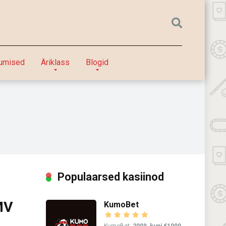
umised
Äriklass
Blogid
Populaarsed kasiinod
MV
KumoBet