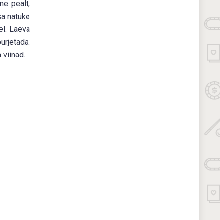
ne pealt,
sa natuke
eel. Laeva
urjetada.
 viinad.