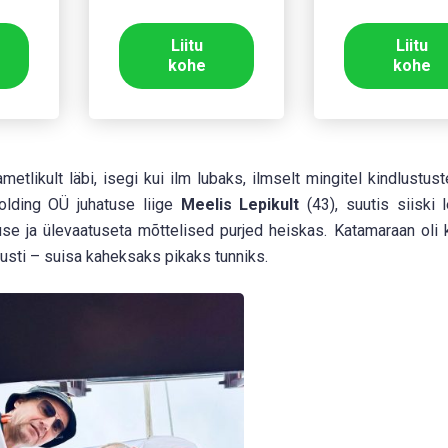
ter. Sissemakset pole vaja teha!
eselt tasuta konto.
Liitu
Liitu
kohe
kohe
PAKKUMIST
likult läbi, isegi kui ilm lubaks, ilmselt mingitel kindlustuste
Holding OÜ juhatuse liige
Meelis Lepikult
(43), suutis siiski 
use ja ülevaatuseta mõttelised purjed heiskas. Katamaraan oli k
ilusti – suisa kaheksaks pikaks tunniks.