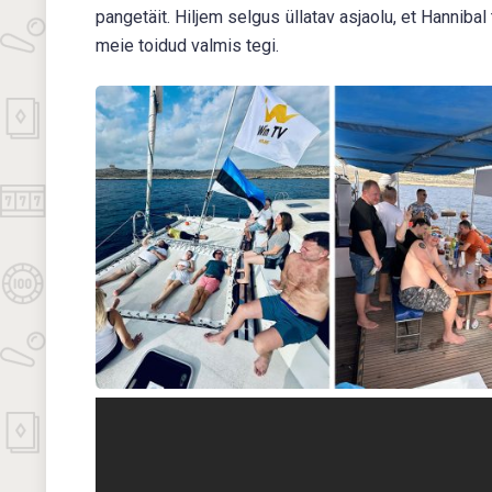
pangetäit. Hiljem selgus üllatav asjaolu, et Hannibal
meie toidud valmis tegi.