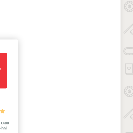
Close
this
module
 €400
inni