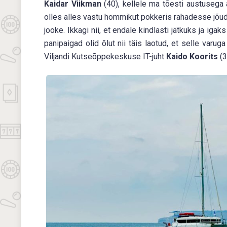
Kaidar Viikman
(40), kellele ma tõesti austusega 
olles alles vastu hommikut pokkeris rahadesse jõu
jooke. Ikkagi nii, et endale kindlasti jätkuks ja igak
panipaigad olid õlut nii täis laotud, et selle varu
Viljandi Kutseõppekeskuse IT-juht
Kaido Koorits
(3