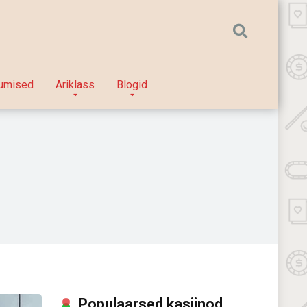
umised
Äriklass
Blogid
Populaarsed kasiinod