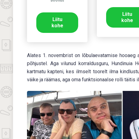
boonus
Coolbet Bonanza Super Scat
KLIKI SIIN
, et avada koh
Liitu
Liitu
kohe
kohe
KASUTAN SUPER
Alates 1. novembrist on lõbulaevatamise hooaeg amet
põhjustel. Aga vilunud korraldusguru, Hundinuia 
kartmatu kapteni, kes ilmselt toorelt ilma kindlust
väike ja räämas, aga oma funktsionaalse rolli täitis 