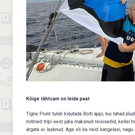
Kõige tähtsam on leida paat
Tigne Point tuleb kirjutada Bolti äppi, kui tahad j
mitmed tripi eest juba maksnud reisisellid, kellel 
ärgata ei lasknud. Aga oli ka neid kangelasi, nagu