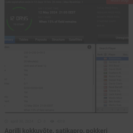
Müüri blogi
aprill 30, 2024
0
4310
Aprilli kokkuvõte, satikapro, pokkeri