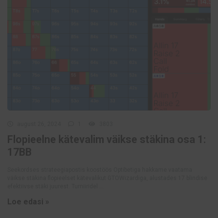
august 26, 2024
1
3803
Flopieelne kätevalim väikse stäkina osa 1:
17BB
Seekordses strateegiapostis koostöös Optibetiga hakkame vaatama
väikse stäkina flopieelset kätevalikut GTOWizardiga, alustades 17 blindise
efektiivse stäki juurest. Turniiridel ...
Loe edasi »