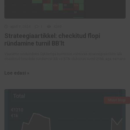
aprill 9, 2024
1
4260
Strateegiaartikkel: checkitud flopi
ründamine turnil BB’lt
Vaatame seekordses Optibetiga koostöös valmivas strateegiaartiklis läbi
checkitud boardide ründamist BB vs BTN olukorras turnil 25bb, aga sarnane
...
Loe edasi »
Müüri blogi