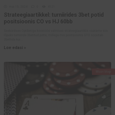
mai 15, 2024
0
4121
Strateegiaartikkel: turniirides 3bet potid
positsioonis CO vs HJ 60bb
Seekordses Optibetiga koostöös valmivas strateegiaartiklis vaatame siis
lõpuks turniiride 3betitud potte, millega mis positsioonis GTO soovitab
3bettida kui ...
Loe edasi »
Müüri blogi