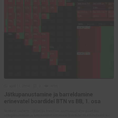
aprill 11, 2024
0
4226
Jätkupanustamine ja barreldamine
erinevatel boardidel BTN vs BB, 1. osa
Seekord vaatame Optibetiga koostöös valmivas strateegiaartiklis
jätkupanustamist ja barreldamist erinevatel boardidel nii actionkaardi kui