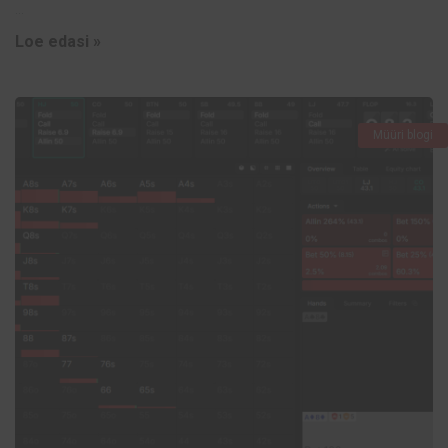
...
Loe edasi »
Müüri blogi