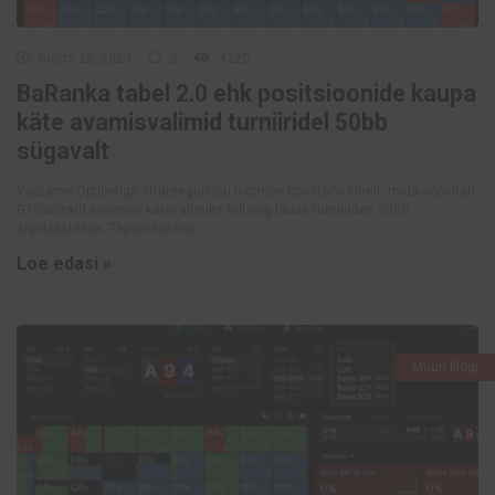
märts 28, 2024
2
4220
BaRanka tabel 2.0 ehk positsioonide kaupa
käte avamisvalimid turniiridel 50bb
sügavalt
Vaatame Optibetiga strateegiasisu loomise koostöös kiirelt, mida soovitab
GTOWizard avamise kätevalimiks full ring lauas turniirides 50BB
algstäkkidega. Täpsustuseks ...
Loe edasi »
Müüri blogi