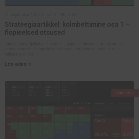
september 4, 2024
0
3660
Strateegiaartikkel: kolmbettimine osa 1 –
flopieelsed otsused
Järjekordses Optibetiga koostöös lugejateni tulevas strateegiaartiklis
vaatame seekord väga olulist relva pokkeris: kolmbettimist. Miks, millal,
millega ja kuidas ...
Loe edasi »
Müüri blogi