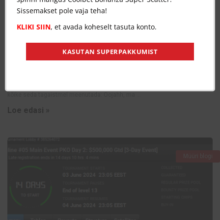
Sissemakset pole vaja teha!
KLIKI SIIN
, et avada koheselt tasuta konto.
KASUTAN SUPERPAKKUMIST
juuni 12, 2024
0
4025
Rozvadovi reisi kokkuvõte
Meeleolukas Rozvadovi tripp on seljataga ja nüüd on aeg Onu Bella kombel
kõike seda tagaistmel meenutada: Oojahh, ma ...
Loe edasi »
Müüri blogi