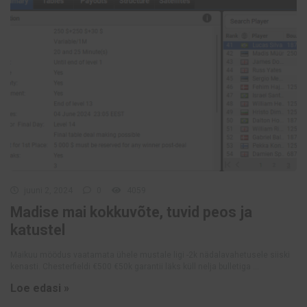
juuni 2, 2024
0
4059
Madise mai kokkuvõte, tuvid peos ja
katustel
Maikuu möödus vaatamata ühele mustale ligi -2k nädalavahetusele siiski
kenasti. Chesterfieldi €500 €50k garantii läks küll nelja bulletiga ...
Loe edasi »