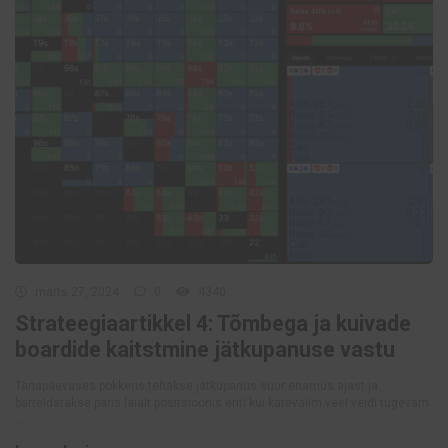
märts 27, 2024
0
4340
Strateegiaartikkel 4: Tõmbega ja kuivade
boardide kaitstmine jätkupanuse vastu
Tänapäevases pokkeris tehakse jätkupanus suur enamus ajast ja
barreldatakse päris laialt positsioonis eriti kui kätevalim veel veidi tugevam
...