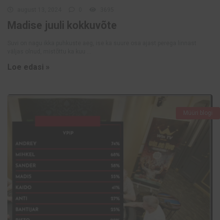
august 13, 2024
0
3695
Madise juuli kokkuvõte
Suvi on nagu ikka puhkuste aeg, ise ka suure osa ajast perega linnast
väljas olnud, mistõttu ka kuu ...
Loe edasi »
Müüri blogi