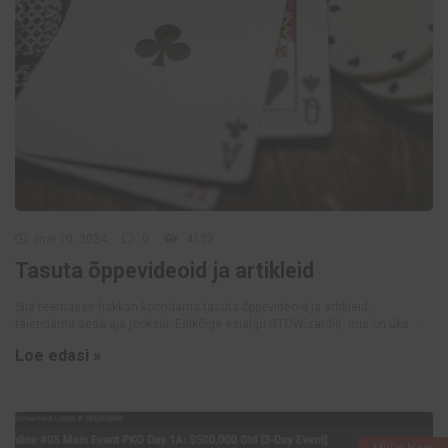
mai 10, 2024
0
4133
Tasuta õppevideoid ja artikleid
Siia teemasse hakkan koondama tasuta õppevideoid ja artikleid,
täiendama seda aja jooksul. Eelkõige esialgu GTOWizardilt, mis on üks ...
Loe edasi »