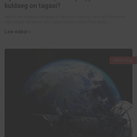
kuldaeg on tagasi?
Aprillis sai mängitud omajagu nii laivis kui online’is, parimad tulemused
tulid selgelt satikatelt, laivis väike miinus, kokkuvõttes ikkagi ...
Loe edasi »
Müüri blogi