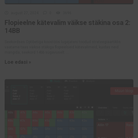
august 27, 2024
0
3696
Flopieelne kätevalim väikse stäkina osa 2:
14BB
Seekordses Optibetiga koostöös lugejateni toodud strateegiaartiklis
vaatame taas väikse stäkiga flopieelseid kätevalimeid, kuidas neid
mängida, seekord 14bb sügavuselt. ...
Loe edasi »
Müüri blogi