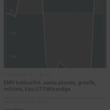
aprill 4, 2024
0
4314
EMV kokkuvõte, aasta plussis, graafik,
mõtteid, käsi GTOWizardiga
Meistrikad on taas selja taga ja ongi aeg Onu Bella kombel auto tagaistmel
kõike seda meenutada. Keegi on ...
Loe edasi »