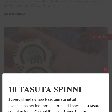
Esimene suvekuu on läbi, netis Optibetis jäi ligi €1k plussi, laivis sain 3
piletit Chesterfieldi €500 turniirile, mis ...
Loe edasi »
Müüri blogi
Clos
this
mod
10 TASUTA SPINNI
Superdiil mida ei saa kasutamata jätta!
Avades Coolbet kasiinos konto, saad koheselt 10 tasuta
spinni mängus Coolbet Bonanza Super Scatter.