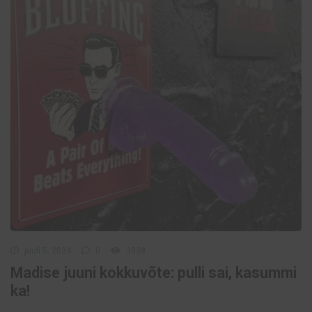
juuli 5, 2024
0
3938
Madise juuni kokkuvõte: pulli sai, kasummi
ka!