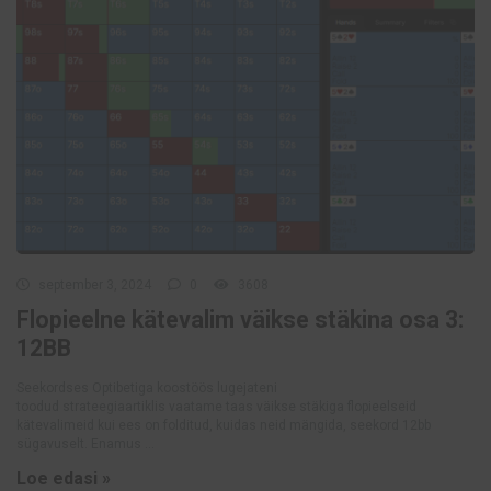
september 3, 2024
0
3608
Flopieelne kätevalim väikse stäkina osa 3:
12BB
Seekordses Optibetiga koostöös lugejateni
toodud strateegiaartiklis vaatame taas väikse stäkiga flopieelseid
kätevalimeid kui ees on folditud, kuidas neid mängida, seekord 12bb
sügavuselt. Enamus ...
Loe edasi »