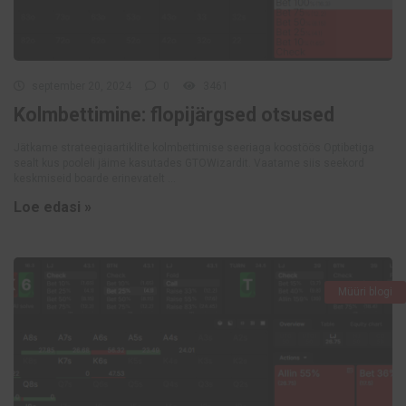
september 20, 2024
0
3461
Kolmbettimine: flopijärgsed otsused
Jätkame strateegiaartiklite kolmbettimise seeriaga koostöös Optibetiga
sealt kus pooleli jäime kasutades GTOWizardit. Vaatame siis seekord
keskmiseid boarde erinevatelt ...
Loe edasi »
Müüri blogi