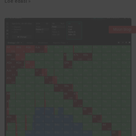
Loe edasi »
Müüri blogi