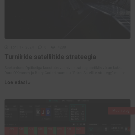
aprill 17, 2024
0
4288
Turniiride satelliitide strateegia
Seekordses Optibetiga koostöös valmiva strateegiaartiklis võtan kokku
Dara O’Kearney ja Barry Carteri raamatu “Poker Satellite strategy,” mis on ...
Loe edasi »
Müüri blogi