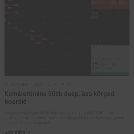
september 11, 2024
0
3557
Kolmbettimine 50bb deep, äss kõrged
boardid
Koostöös Optibetiga jätkan eelmisel nädalal alustatud 3bettimise
strateegiaartiklite seeriat, vaatame seekord GTOWizardiga flopijärgseid
olukordi. Ka varem sai uuritud ...
Loe edasi »