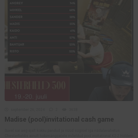
september 26, 2024
2
3638
Madise (pool)invitational cash game
Suvel sai aeg-ajalt kokku pandud ja nüüd sügisel iga nädalavahetus
Chesterfieldis ainult hobimängijatele mõeldud pool invitational €2-2 Holdem