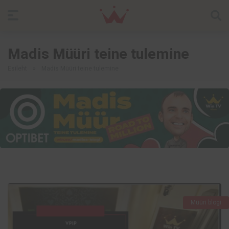
Madis Müüri teine tulemine
Esileht
»
Madis Müüri teine tulemine
Müüri blogi