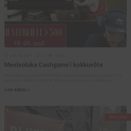
juuli 29, 2024
2
3942
Meeleoluka Cashgame’i kokkuvõte
Mõni nädal tagasi sai Chesterfieldis peetud meeleolukas kutsetega €2-2
cashgame: Madis Invitational. Nalja sai kogu raha eest, alkobännid, ...
Loe edasi »
Müüri blogi